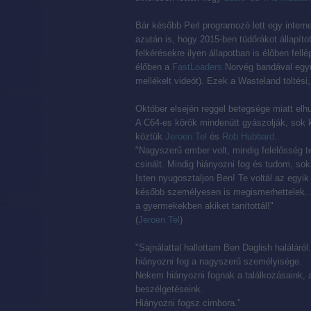
Bár később Perl programozó lett egy interne
azután is, hogy 2015-ben tüdőrákot állapíto
felkérésekre ilyen állapotban is élőben fell
élőben a
FastLoaders
Norvég bandával együtt
mellékelt videót). Ezek a Wasteland töltési, 
Október elsején reggel betegsége miatt el
A C64-es körök mindenütt gyászolják, sok 
köztük
Jeroen Tel
és
Rob Hubbard
.
"Nagyszerű ember volt, mindig felelősség t
csinált. Mindig hiányozni fog és tudom, so
Isten nyugosztaljon Ben! Te voltál az egyi
később személyesen is megismerhettelek. 
a gyermekekben akiket tanítottál!"
(
Jeroen Tel
)
"Sajnálattal hallottam Ben Daglish haláláró
hiányozni fog a nagyszerű személyisége.
Nekem hiányozni fognak a találkozásaink, a
beszélgetéseink.
Hiányozni fogsz cimbora."