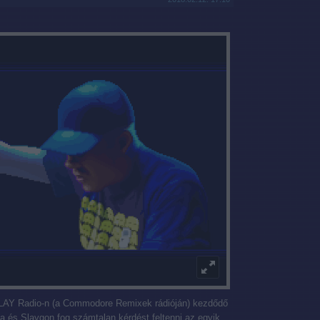
 SLAY Radio-n (a Commodore Remixek rádióján) kezdődő
a és Slaygon fog számtalan kérdést feltenni az egyik