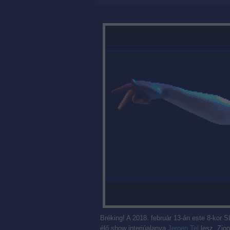
Bréking! A 2018. február 13-án este 8-kor
élő show interjúalanya
Jeroen Tel
lesz. Zion