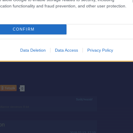
cation functionality and fraud prevention, and other user protection.
CONFIRM
Data Deletion
Data Access
Privacy Policy
Tetszik
0
Szólj hozzá!
alliance
vincenzo
8-bit
on
2018.02.12. 17:10