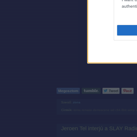
authenti
Szerző:
ziona
Címkék:
remix
remake
demoscene
sid
c64
8bit
sidrip 
Jeroen Tel interjú a SLAY Radi