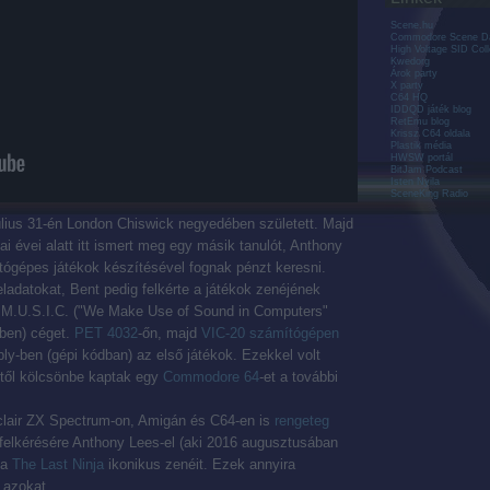
Scene.hu
Commodore Scene D
High Voltage SID Coll
Kwedorg
Árok party
X party
C64 HQ
IDDQD játék blog
RetEmu blog
Krissz C64 oldala
Plastik média
HWSW portál
BitJam Podcast
Isten Nyila
SceneKing Radio
ius 31-én London Chiswick negyedében született. Majd
lai évei alatt itt ismert meg egy másik tanulót, Anthony
tógépes játékok készítésével fognak pénzt keresni.
eladatokat, Bent pedig felkérte a játékok zenéjének
M.U.S.I.C. ("We Make Use of Sound in Computers"
ben) céget.
PET 4032
-őn, majd
VIC-20 számítógépen
y-ben (gépi kódban) az első játékok. Ezekkel volt
gtől kölcsönbe kaptak egy
Commodore 64
-et a további
clair ZX Spectrum-on, Amigán és C64-en is
rengeteg
felkérésére Anthony Lees-el (aki 2016 augusztusában
 a
The Last Ninja
ikonikus zenéit. Ezek annyira
azokat.