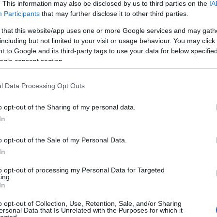
. This information may also be disclosed by us to third parties on the
IA
 apropóból, ezért mi nem is fecséreljük a szót
Participants
that may further disclose it to other third parties.
 that this website/app uses one or more Google services and may gath
letölthető verziót
a Bandcampen itt lehet megtalálni
.
including but not limited to your visit or usage behaviour. You may click 
s érdekelnek,
ezt a zip fájlt töltse le
.
 to Google and its third-party tags to use your data for below specifi
ló - ötlet, remix, design, project management;
Horváth
ogle consent section.
;
Oszvald 'Poison' Balázs
- Grafika, animáció,
ozat intro zene;
Nagy-Miklós 'NecroPolo' Péter
–
l Data Processing Opt Outs
o opt-out of the Sharing of my personal data.
In
o opt-out of the Sale of my Personal Data.
In
to opt-out of processing my Personal Data for Targeted
ing.
In
o opt-out of Collection, Use, Retention, Sale, and/or Sharing
ersonal Data that Is Unrelated with the Purposes for which it
lected.