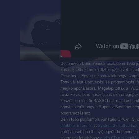
Becenevén Benn zenész családban 1966 júl
korán Sheffield-be költöztek szüleivel. Isko
Crowther-t. Együtt elhatározták hogy számí
Tony vállalta a tervezési és programozási f
megkomponálására. Megalapították a W.E.
azaz kb zenét is használunk számítógépek
készültek először BASIC-ben, majd assembl
annyi sikerük hogy a Superior Systems cé
programozáshoz.
Benn több platformon, Amstard CPC-n, Sin
játékhoz írt zenét
. A
System 3 szoftverház
autóbalesetben elhunyt) együtt komponálta
sikeresek lettek hogy
audio CD-n is kiadták