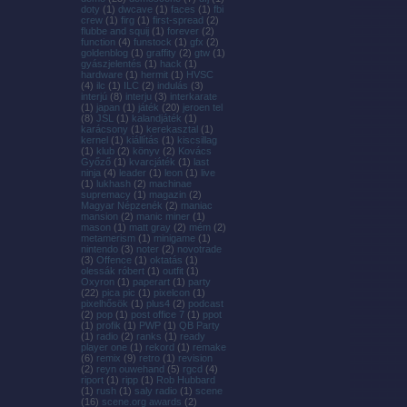
doty
(
1
)
dwcave
(
1
)
faces
(
1
)
fbi
crew
(
1
)
firg
(
1
)
first-spread
(
2
)
flubbe and squij
(
1
)
forever
(
2
)
function
(
4
)
funstock
(
1
)
gfx
(
2
)
goldenblog
(
1
)
graffity
(
2
)
gtw
(
1
)
gyászjelentés
(
1
)
hack
(
1
)
hardware
(
1
)
hermit
(
1
)
HVSC
(
4
)
ilc
(
1
)
ILC
(
2
)
indulás
(
3
)
interjú
(
8
)
interju
(
3
)
interkarate
(
1
)
japan
(
1
)
játék
(
20
)
jeroen tel
(
8
)
JSL
(
1
)
kalandjáték
(
1
)
karácsony
(
1
)
kerekasztal
(
1
)
kernel
(
1
)
kiállítás
(
1
)
kiscsillag
(
1
)
klub
(
2
)
könyv
(
2
)
Kovács
Győző
(
1
)
kvarcjáték
(
1
)
last
ninja
(
4
)
leader
(
1
)
leon
(
1
)
live
(
1
)
lukhash
(
2
)
machinae
supremacy
(
1
)
magazin
(
2
)
Magyar Népzenék
(
2
)
maniac
mansion
(
2
)
manic miner
(
1
)
mason
(
1
)
matt gray
(
2
)
mém
(
2
)
metamerism
(
1
)
minigame
(
1
)
nintendo
(
3
)
noter
(
2
)
novotrade
(
3
)
Offence
(
1
)
oktatás
(
1
)
olessák róbert
(
1
)
outfit
(
1
)
Oxyron
(
1
)
paperart
(
1
)
party
(
22
)
pica pic
(
1
)
pixelcon
(
1
)
pixelhősök
(
1
)
plus4
(
2
)
podcast
(
2
)
pop
(
1
)
post office 7
(
1
)
ppot
(
1
)
profik
(
1
)
PWP
(
1
)
QB Party
(
1
)
radio
(
2
)
ranks
(
1
)
ready
player one
(
1
)
rekord
(
1
)
remake
(
6
)
remix
(
9
)
retro
(
1
)
revision
(
2
)
reyn ouwehand
(
5
)
rgcd
(
4
)
riport
(
1
)
ripp
(
1
)
Rob Hubbard
(
1
)
rush
(
1
)
saly radio
(
1
)
scene
(
16
)
scene.org awards
(
2
)