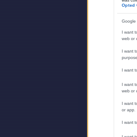
Opted 
Google 
I want t
web or d
I want t
purpose
I want 
I want t
web or d
I want t
or app.
I want t
I want t