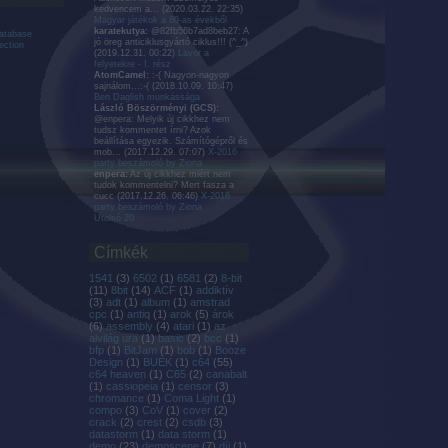
kedvencem a...
(
2020.03.22. 22:35
)
Magyar játékok a 80-as évekből
karatekutya:
@82fb56b7ad8beb27: A
atabase
jó öreg anticiklusgyártó ciklus!!! (^_^)
ection
(
2019.12.31. 00:22
)
Lavor a
felyetekre - I. rész
AtomCamel:
:-( Nagyon-nagyon
sajnálom...:-(
(
2018.10.09. 10:47
)
Ben Daglish munkássága
László Böszörményi (GCS):
@enpera: Melyik új cikkhez nem
tudsz kommentet írni? Azok
beállítása egyezik. Számítógépről és
mob...
(
2017.12.29. 07:07
)
X-2016
party beszámoló by Ziona
enpera:
Az új cikkhez miért nem
tudok kommentelni? Mert fasza a
cucc
(
2017.12.26. 06:46
)
X-2016
party beszámoló by Ziona
Utolsó 20
Címkék
1541
(
3
)
6502
(
1
)
6581
(
2
)
8-bit
(
11
)
8bit
(
14
)
ACF
(
1
)
addiktív
(
3
)
adt
(
1
)
album
(
1
)
amstrad
cpc
(
1
)
antiq
(
1
)
arok
(
5
)
árok
(
6
)
assembly
(
4
)
atari
(
1
)
az
alvilág ura
(
1
)
basic
(
2
)
bcc
(
1
)
bfp
(
1
)
BitJam
(
1
)
bob
(
1
)
Booze
Design
(
1
)
BUÉK
(
1
)
c64
(
55
)
c64 heaven
(
1
)
C65
(
2
)
canabalt
(
1
)
cassiopeia
(
1
)
censor
(
3
)
chromance
(
1
)
Coma Light
(
1
)
compo
(
3
)
CoV
(
1
)
cover
(
2
)
crack
(
2
)
crest
(
2
)
csdb
(
3
)
datastorm
(
1
)
data storm
(
1
)
demo
(
23
)
demoscene
(
7
)
díj
(
1
)