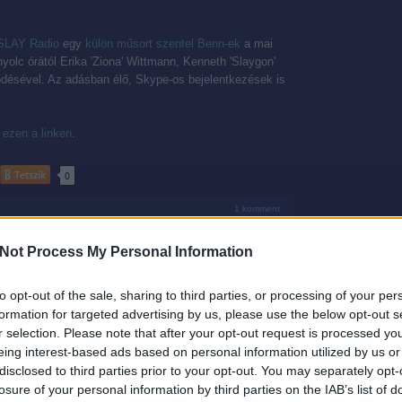
SLAY Radio
egy
külön műsort szentel Benn-ek
a mai
yolc órától Erika 'Ziona' Wittmann, Kenneth 'Slaygon'
ésével. Az adásban élő, Skype-os bejelentkezések is
 ezen a linken
.
Tetszik
0
1
komment
Not Process My Personal Information
to opt-out of the sale, sharing to third parties, or processing of your per
ól kiváló C64 zene születik
formation for targeted advertising by us, please use the below opt-out s
2018.02.23. 13:34
r selection. Please note that after your opt-out request is processed y
eing interest-based ads based on personal information utilized by us or
lbum, ahol a remixek ezúttal egy népszerű, magyar
disclosed to third parties prior to your opt-out. You may separately opt-
l születtek, és a SID 3 csatornájára lettek
losure of your personal information by third parties on the IAB’s list of
ai által, bónuszként pedig egy játék is készült hozzá.