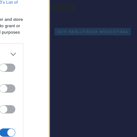
B’s List of
Egyéb
er and store
to grant or
ed purposes
SÜTI BEÁLLÍTÁSOK MÓDOSÍTÁSA