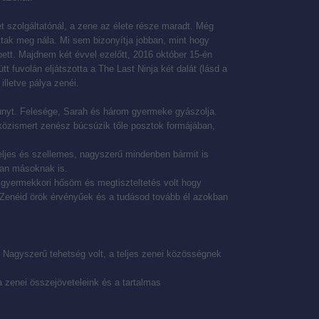
t szolgáltatónál, a zene az élete része maradt. Még
ttak meg nála. Mi sem bizonyítja jobban, mint hogy
épett. Majdnem két évvel ezelőtt, 2016 október 15-én
 fuvolán eljátszotta a The Last Ninja két dalát (lásd a
illetve pálya zenéi.
hunyt. Felesége, Sarah és három gyermeke gyászolja.
közismert zenész búcsúzik tőle posztok formájában,
eljes és szellemes, nagyszerű mindenben bármit is
kan másoknak is.
k gyermekkori hősöm és megtiszteltetés volt hogy
Zenéid örök érvényűek és a tudásod tovább él azokban
l. Nagyszerű tehetség volt, a teljes zenei közösségnek
 zenei összejöveteleink és a tartalmas