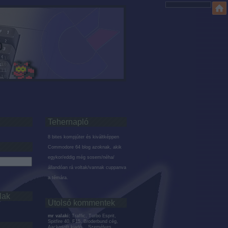
Tehernapló
8 bites kompjúter és kiváltképpen
Commodore 64 blog azoknak, akik
egykor/eddig még sosem/néha/
állandóan rá voltak/vannak cuppanva
a témára.
lak
Utolsó kommentek
mr valaki:
Traffic, Turbo Esprit,
Spitfire 40, F15, Broderbund cég,
Aackosoft kiadó... Személyes